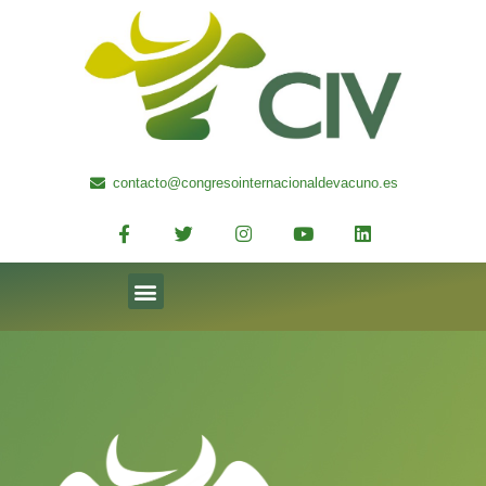
contacto@congresointernacionaldevacuno.es